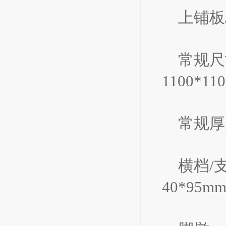
上铺板
常规尺寸
1100*11
常规厚度
横档/支
40*95m