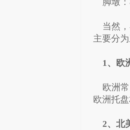
脚墩：8
当然，
主要分为
1、欧
欧洲常见
欧洲托盘
2、北