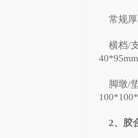
常规厚度
横档/支
40*95m
脚墩/垫
100*10
2、胶